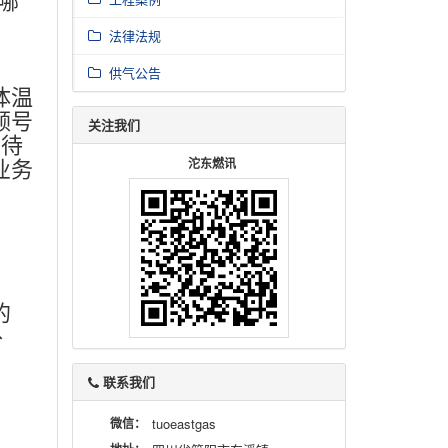
法律法规
供气公告
体温
领号
关注我们
等待
业务
沱东燃讯
的
补
联系我们
微信：
tuoeastgas