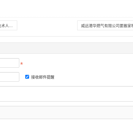
珙县巨能天然气有限公司面向社会公开招聘工程部技术人员一名
威远港华燃气有限公司要搬家
接收邮件提醒