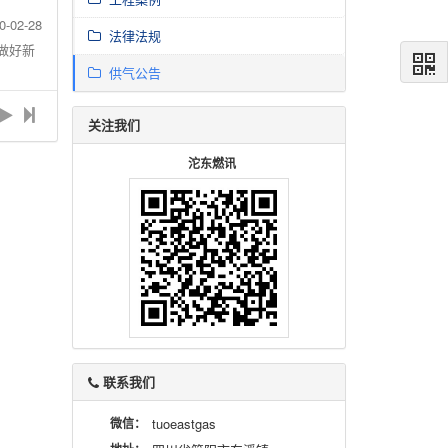
0-02-28
法律法规
做好新
供气公告
关注我们
沱东燃讯
联系我们
微信：
tuoeastgas