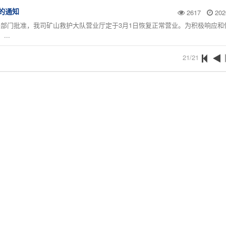
的通知
2617
202
门批准，我司矿山救护大队营业厅定于3月1日恢复正常营业。为积极响应和
..
21/21