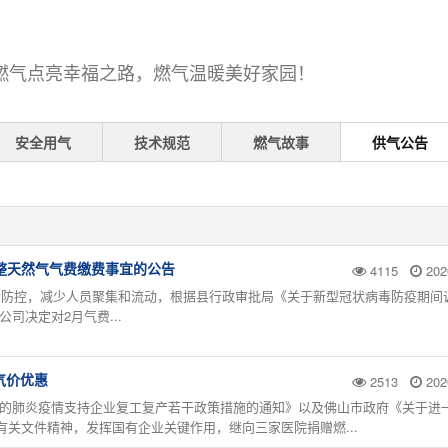
燃气点亮幸福之路，燃气温暖美好家园！
安全用气
技术规范
燃气故事
供气公告
整天然气气费缴费事宜的公告
4115
202
防控，减少人员聚集和流动，根据县行政审批局《关于新型冠状病毒防疫期间
司决定对2月气费...
气价优惠
2513
202
染的肺炎疫情支持企业复工复产若干政策措施的通知》以及佛山市政府《关于进
关文件精神，发挥国有企业关键作用，继向三家医院捐赠燃...